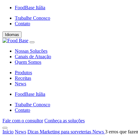
FoodBase Itália
Trabalhe Conosco
Contato
Idiomas
Nossas Soluções
Canais de Atuação
Quem Somos
Produtos
Receitas
News
FoodBase Itália
Trabalhe Conosco
Contato
Fale com o consultor
Conheça as soluções
Início
News
Dicas
Marketing para sorveterias
News
3 erros que fazem