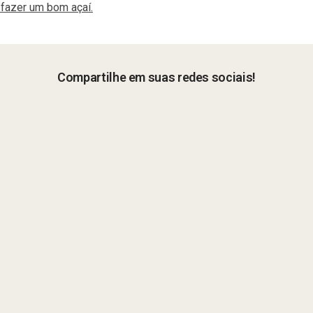
 fazer um bom açaí.
Compartilhe em suas redes sociais!
Facebook
LinkedIn
Pinterest
X