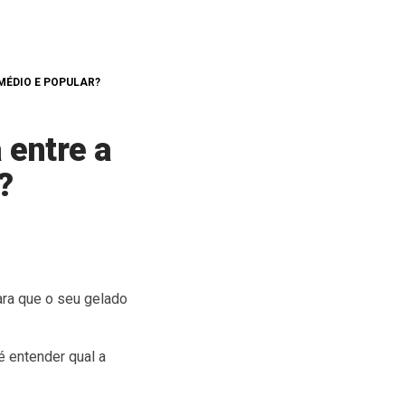
 MÉDIO E POPULAR?
 entre a
?
ara que o seu gelado
 é entender
qual a