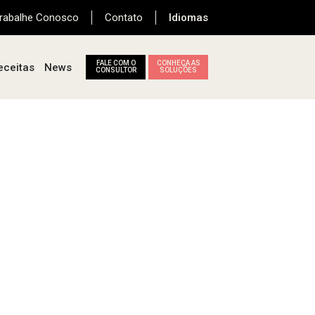
rabalhe Conosco
Contato
Idiomas
FALE COM O
CONHEÇA AS
eceitas
News
CONSULTOR
SOLUÇÕES