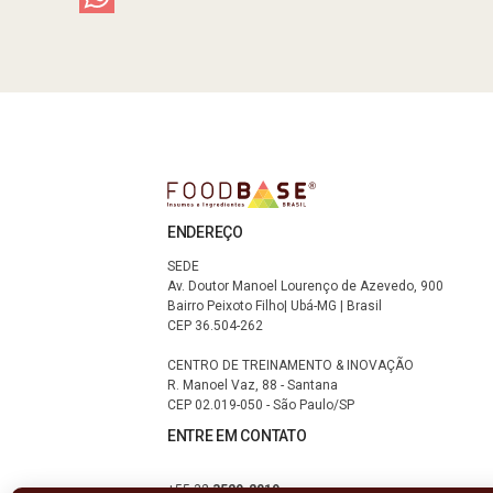
ENDEREÇO
SEDE
Av. Doutor Manoel Lourenço de Azevedo, 900
Bairro Peixoto Filho| Ubá-MG | Brasil
CEP 36.504-262
CENTRO DE TREINAMENTO & INOVAÇÃO
R. Manoel Vaz, 88 - Santana
CEP 02.019-050 - São Paulo/SP
ENTRE EM CONTATO
+55 32
3529-2019