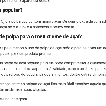
lpa possui uma aparência densa.
u popular?
o C) é a polpa que contém menos açaí. Ou seja, é extraída com adi
çaí de 8 a 11% e a aparência é pouco densa.
 de polpa para o meu creme de açaí?
s pelo menos o
uso da polpa de açaí médio para se obter um 
especial para um produto premium.
 polpa de açaí popular, pois ela pode comprometer a qualidade
icar atento a outros aspectos: à validade, caso o açaí seja past
os padrões de segurança dos alimentos, dentre outras dimensõ
rença entre as polpas de açaí fica mais fácil escolher aquela qu
ar ainda mais seus clientes.
ente no
Instagram.