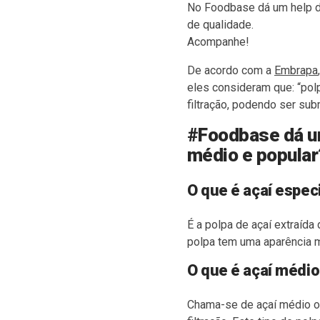
No Foodbase dá um help de
de qualidade.
Acompanhe!
De acordo com a
Embrapa
eles consideram que:
“pol
filtração, podendo ser su
#Foodbase dá um 
médio e popular
O que é açaí espec
É a polpa de açaí extraída
polpa tem uma aparência m
O que é açaí médio
Chama-se de açaí médio ou