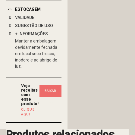
ESTOCAGEM
VALIDADE
SUGESTÃO DE USO
+ INFORMAÇÕES
Manter a embalagem
devidamente fechada
em local seco fresco,
inodoro e ao abrigo de
luz.
Veja
receitas
BAIXAR
com
esse
NOSSO
produto!
CLIQUE
AQUI
FOLDER
Produtos relacionados