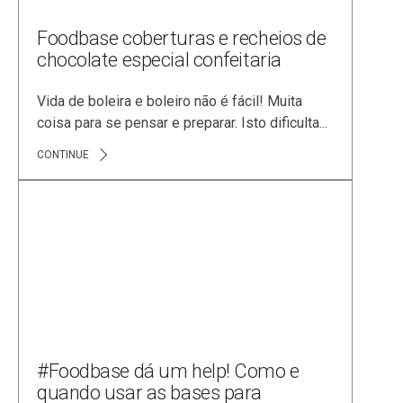
FEIRAS E EVENTOS
MARKETING PARA SORVETERIAS
Foodbase coberturas e recheios de
NEWS
chocolate especial confeitaria
NOVIDADES
Vida de boleira e boleiro não é fácil! Muita
PRODUTOS FOODBASE
coisa para se pensar e preparar. Isto dificulta...
RECEITAS
CONTINUE
SABORIZANTES
TENDÊNCIAS
TRABALHE CONOSCO
#Foodbase dá um help! Como e
quando usar as bases para