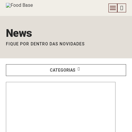
News
FIQUE POR DENTRO DAS NOVIDADES
CATEGORIAS
BASES PARA AÇAÍ
BASES PARA SORVETES
CHOCOLATE FACTORY
COMO ABRIR UMA SORVETERIA DE SUCESSO?
CREMES DE FRUTAS
DICAS