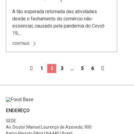
A tão esperada retomada das atividades
desde o fechamento do comércio não-
essencial, causado pela pandemia do Covid-
19,...
CONTINUE
1
2
3
…
5
6
ENDEREÇO
SEDE
Av. Doutor Manoel Lourenço de Azevedo, 900
Bairro Peixoto Filho| Ubá-MG | Brasil